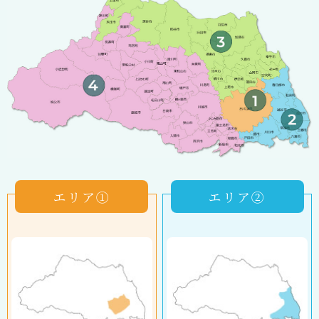
エリア①
エリア②