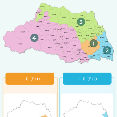
エリア①
エリア②