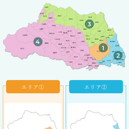
エリア①
エリア②