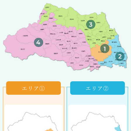
エリア①
エリア②