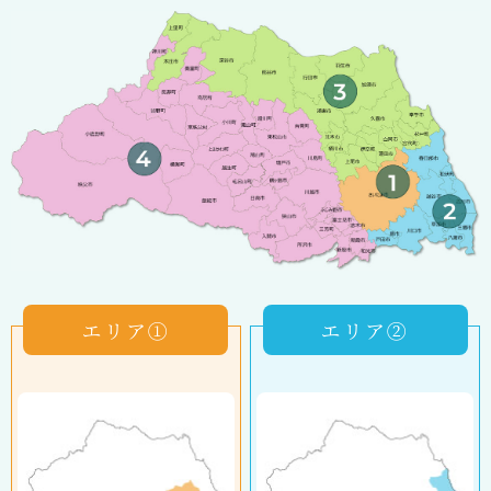
エリア①
エリア②