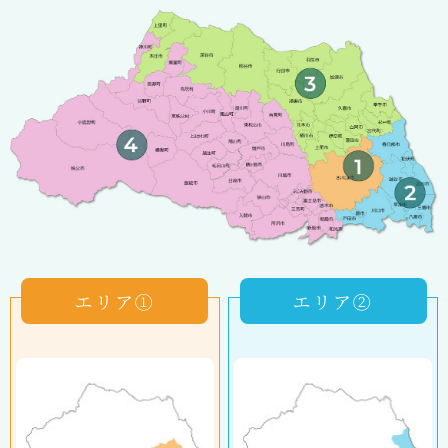
エリア①
エリア②