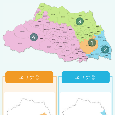
エリア①
エリア②