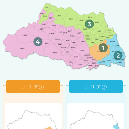
エリア①
エリア②