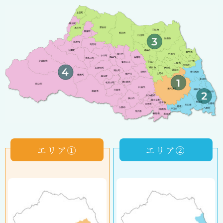
エリア①
エリア②