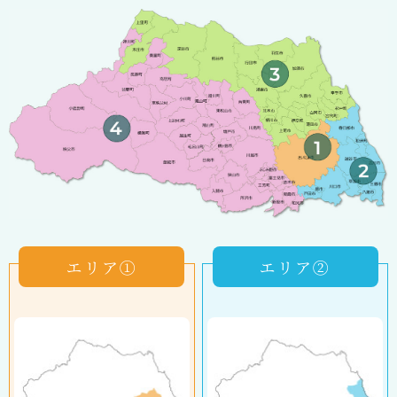
エリア①
エリア②