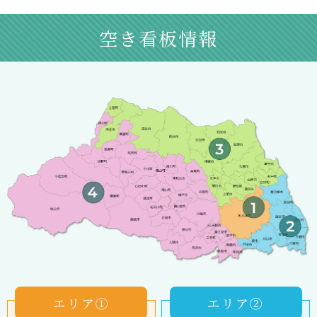
空き看板情報
エリア①
エリア②