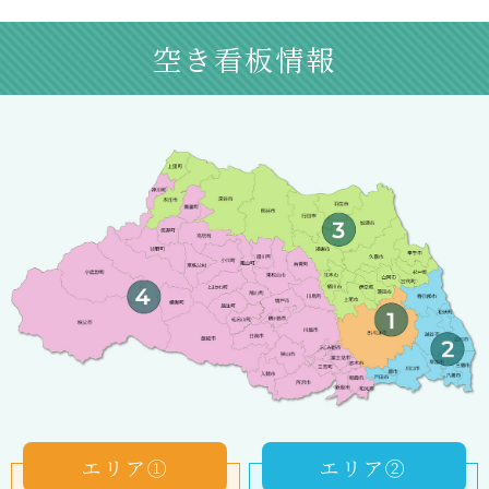
空き看板情報
エリア①
エリア②