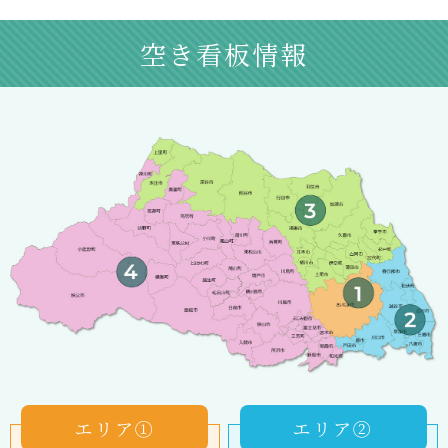
空き看板情報
エリア①
エリア②