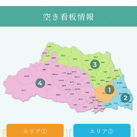
空き看板情報
エリア①
エリア②