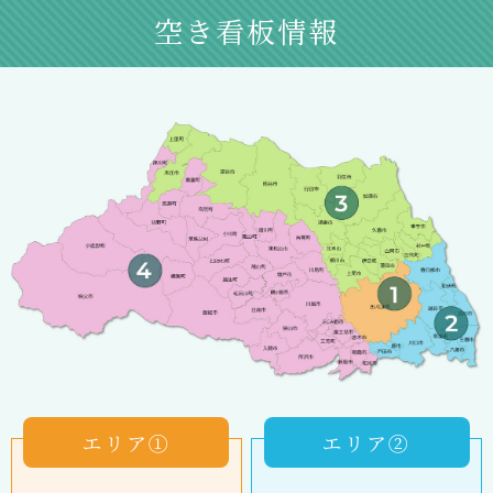
空き看板情報
エリア①
エリア②